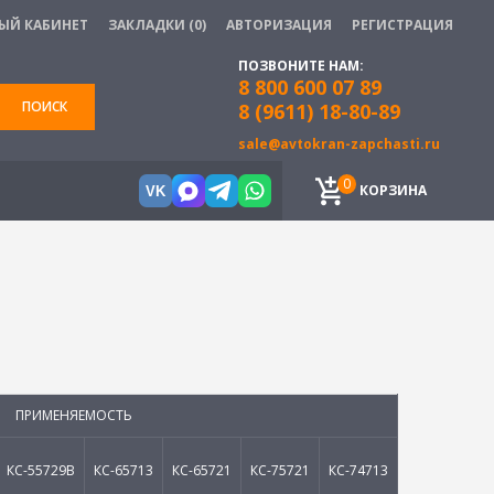
ЫЙ КАБИНЕТ
ЗАКЛАДКИ (0)
АВТОРИЗАЦИЯ
РЕГИСТРАЦИЯ
ПОЗВОНИТЕ НАМ:
8 800 600 07 89
ПОИСК
8 (9611) 18-80-89
sale@avtokran-zapchasti.ru
0
КОРЗИНА
VK
ПРИМЕНЯЕМОСТЬ
КС-55729В
КС-65713
КС-65721
КС-75721
КС-74713