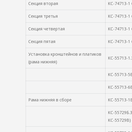
Секция вторая
КС-74713-1
Секция третья
КС-74713-1
Секция четвертая
КС-74713-1
Секция пятая
КС-74713-1
Установка кронштейнов и платиков
КС-55713-1.
(рама нижняя)
КС-55713-5В
КС-55713-6В
Рама нижняя в сборе
КС-55713-1В
КС-55729Б.3
КС-55729В)