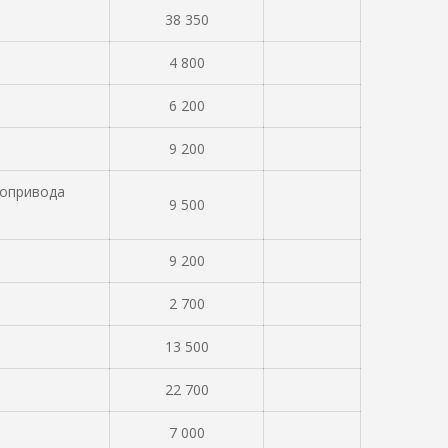
38 350
4 800
6 200
9 200
ропривода
9 500
9 200
2 700
13 500
22 700
7 000