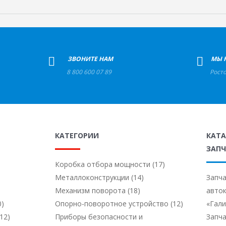
+
ЗВОНИТЕ НАМ
+
МЫ 
8 800 600 07 89
Рост
КАТЕГОРИИ
КАТ
ЗАПЧ
Коробка отбора мощности (17)
Металлоконструкции (14)
Запча
Механизм поворота (18)
авто
0)
Опорно-поворотное устройство (12)
«Гал
12)
Приборы безопасности и
Запча