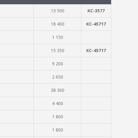
13 500
КС-3577
18 400
КС-45717
1 150
15 350
КС-45717
9 200
2 650
38 300
4 400
1 800
1 800