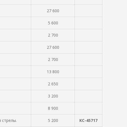
27 600
5 600
2 700
27 600
2 700
13 800
2 650
3 200
8 900
 стрелы.
5 200
КС-45717