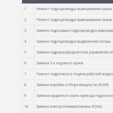
1
Ремонт гидроцилиндра вывешивания крана 
2
Ремонт гидроцилиндра вывешивания крана 
3
Замена гидрозамка гидроцилиндра вывешив
4
Замена гидроцилиндра выдвижения опоры.
5
Замена гидрораспределителя управления о
6
Замена 2-х ходового крана
7
Ремонт гидронасоса подачи рабочей жидк
8
Замена коробки отбора мощности (КОМ)
9
Замена карданного вала привода гидронасо
10
Замена электропневмоклапана КОМа.