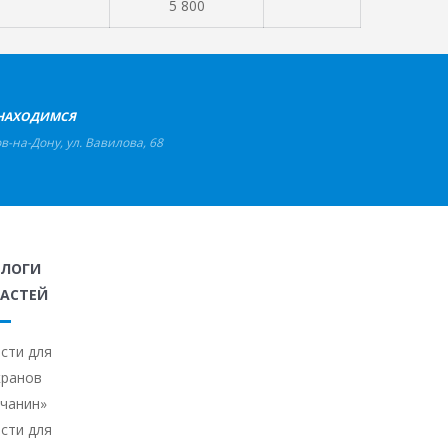
5 800
НАХОДИМСЯ
ов-на-Дону
,
ул. Вавилова, 68
АЛОГИ
АСТЕЙ
сти для
кранов
ичанин»
сти для