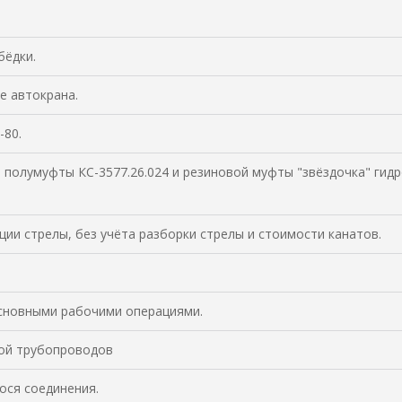
бёдки.
е автокрана.
-80.
, полумуфты КС-3577.26.024 и резиновой муфты "звёздочка" гид
ии стрелы, без учёта разборки стрелы и стоимости канатов.
сновными рабочими операциями.
ой трубопроводов
ося соединения.