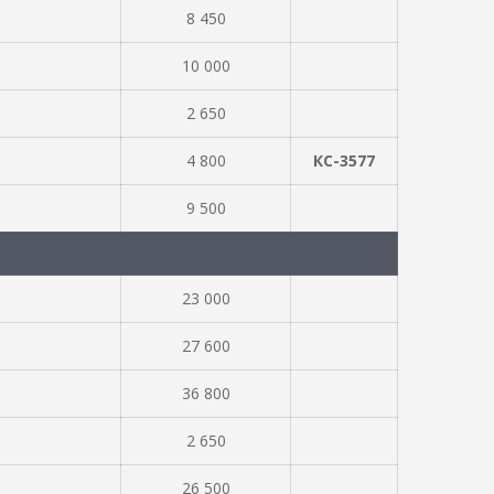
8 450
10 000
2 650
4 800
КС-3577
9 500
23 000
27 600
36 800
2 650
26 500