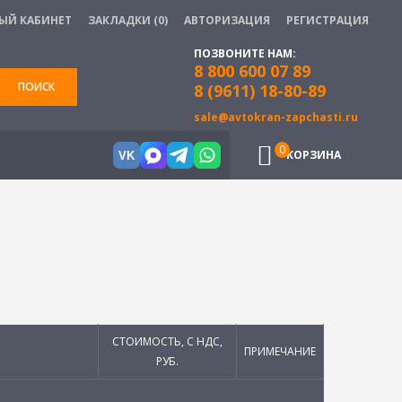
ЫЙ КАБИНЕТ
ЗАКЛАДКИ (0)
АВТОРИЗАЦИЯ
РЕГИСТРАЦИЯ
ПОЗВОНИТЕ НАМ:
8 800 600 07 89
ПОИСК
8 (9611) 18-80-89
sale@avtokran-zapchasti.ru
0
КОРЗИНА
VK
СТОИМОСТЬ, С НДС,
ПРИМЕЧАНИЕ
РУБ.