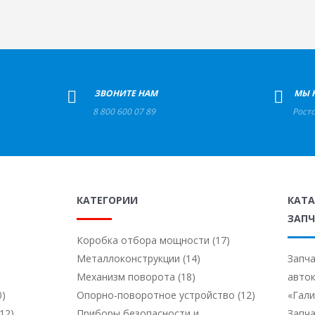
+
ЗВОНИТЕ НАМ
+
МЫ 
8 800 600 07 89
Рост
КАТЕГОРИИ
КАТ
ЗАПЧ
Коробка отбора мощности (17)
Металлоконструкции (14)
Запча
Механизм поворота (18)
авто
0)
Опорно-поворотное устройство (12)
«Гал
12)
Приборы безопасности и
Запча