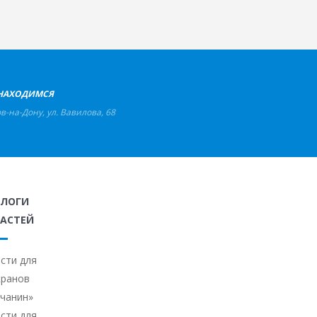
НАХОДИМСЯ
ов-на-Дону
,
ул. Вавилова, 68
АЛОГИ
АСТЕЙ
сти для
кранов
ичанин»
сти для