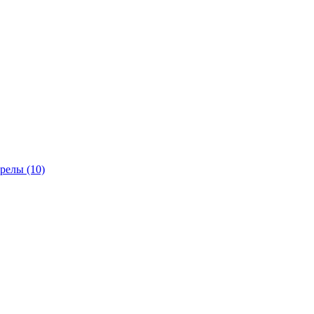
трелы
(10)