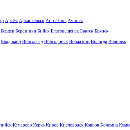
ир
Артём
Архангельск
Астрахань
Ачинск
Бердск
Березники
Бийск
Благовещенск
Братск
Брянск
Владимир
Волгоград
Волгодонск
Волжский
Вологда
Воронеж
пийск
Кемерово
Керчь
Киров
Кисловодск
Ковров
Коломна
Комс