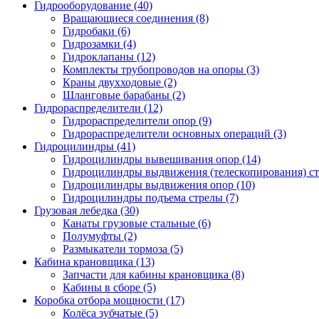
Гидрооборудование (40)
Вращающиеся соединения
(8)
Гидробаки
(6)
Гидрозамки
(4)
Гидроклапаны
(12)
Комплекты трубопроводов на опоры
(3)
Краны двухходовые
(2)
Шланговые барабаны
(2)
Гидрораспределители (12)
Гидрораспределители опор
(9)
Гидрораспределители основных операций
(3)
Гидроцилиндры (41)
Гидроцилиндры вывешивания опор
(14)
Гидроцилиндры выдвижения (телескопирования) с
Гидроцилиндры выдвижения опор
(10)
Гидроцилиндры подъема стрелы
(7)
Грузовая лебедка (30)
Канаты грузовые стальные
(6)
Полумуфты
(2)
Размыкатели тормоза
(5)
Кабина крановщика (13)
Запчасти для кабины крановщика
(8)
Кабины в сборе
(5)
Коробка отбора мощности (17)
Колёса зубчатые
(5)