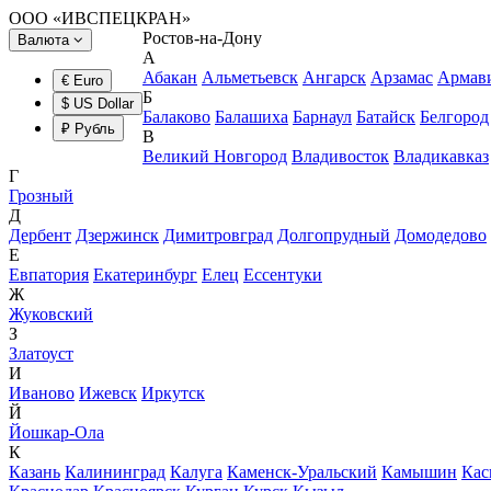
ООО «ИВСПЕЦКРАН»
Ростов-на-Дону
Валюта
А
Абакан
Альметьевск
Ангарск
Арзамас
Армав
€ Euro
Б
$ US Dollar
Балаково
Балашиха
Барнаул
Батайск
Белгород
₽ Рубль
В
Великий Новгород
Владивосток
Владикавказ
Г
Грозный
Д
Дербент
Дзержинск
Димитровград
Долгопрудный
Домодедово
Е
Евпатория
Екатеринбург
Елец
Ессентуки
Ж
Жуковский
З
Златоуст
И
Иваново
Ижевск
Иркутск
Й
Йошкар-Ола
К
Казань
Калининград
Калуга
Каменск-Уральский
Камышин
Кас