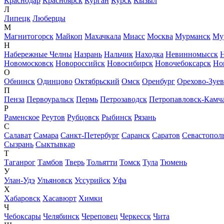
Краснодар
Красноярск
Курган
Курск
Кызыл
Л
Липецк
Люберцы
М
Магнитогорск
Майкоп
Махачкала
Миасс
Москва
Мурманск
Му
Н
Набережные Челны
Назрань
Нальчик
Находка
Невинномысск
Новомосковск
Новороссийск
Новосибирск
Новочебоксарск
Но
О
Обнинск
Одинцово
Октябрьский
Омск
Оренбург
Орехово-Зуе
П
Пенза
Первоуральск
Пермь
Петрозаводск
Петропавловск-Камч
Р
Раменское
Реутов
Рубцовск
Рыбинск
Рязань
С
Салават
Самара
Санкт-Петербург
Саранск
Саратов
Севастопол
Сызрань
Сыктывкар
Т
Таганрог
Тамбов
Тверь
Тольятти
Томск
Тула
Тюмень
У
Улан-Удэ
Ульяновск
Уссурийск
Уфа
Х
Хабаровск
Хасавюрт
Химки
Ч
Чебоксары
Челябинск
Череповец
Черкесск
Чита