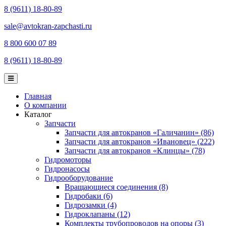
8 (9611) 18-80-89
sale@avtokran-zapchasti.ru
8 800 600 07 89
8 (9611) 18-80-89
Главная
О компании
Каталог
Запчасти
Запчасти для автокранов «Галичанин» (86)
Запчасти для автокранов «Ивановец» (222)
Запчасти для автокранов «Клинцы» (78)
Гидромоторы
Гидронасосы
Гидрооборудование
Вращающиеся соединения (8)
Гидробаки (6)
Гидрозамки (4)
Гидроклапаны (12)
Комплекты трубопроводов на опоры (3)