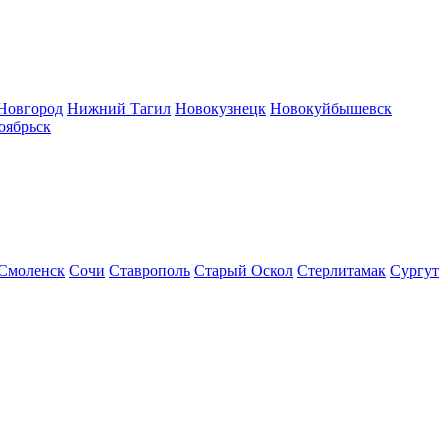
Новгород
Нижний Тагил
Новокузнецк
Новокуйбышевск
оябрьск
Смоленск
Сочи
Ставрополь
Старый Оскол
Стерлитамак
Сургут