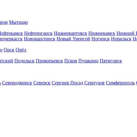
ром
Мытищи
Нефтекамск
Нефтеюганск
Нижневартовск
Нижнекамск
Нижний 
вочеркасск
Новошахтинск
Новый Уренгой
Ногинск
Норильск
Н
во
Орск
Орёл
атский
Подольск
Прокопьевск
Псков
Пушкино
Пятигорск
ь
Северодвинск
Северск
Сергиев Посад
Серпухов
Симферополь