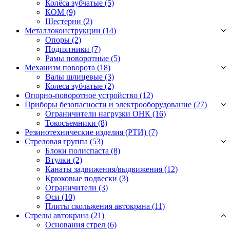
Колёса зубчатые
(5)
КОМ
(9)
Шестерни
(2)
Металлоконструкции (14)
Опоры
(2)
Подпятники
(7)
Рамы поворотные
(5)
Механизм поворота (18)
Валы шлицевые
(3)
Колеса зубчатые
(2)
Опорно-поворотное устройство (12)
Приборы безопасности и электрооборудование (27)
Ограничители нагрузки ОНК
(16)
Токосъемники
(8)
Резинотехнические изделия (РТИ) (7)
Стреловая группа (53)
Блоки полиспаста
(8)
Втулки
(2)
Канаты задвижения/выдвижения
(12)
Крюковые подвески
(3)
Ограничители
(3)
Оси
(10)
Плиты скольжения автокрана
(11)
Стрелы автокрана (21)
Основания стрел
(6)