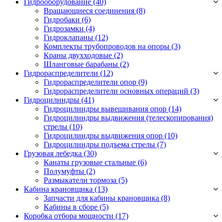
Гидрооборудование (40)
Вращающиеся соединения
(8)
Гидробаки
(6)
Гидрозамки
(4)
Гидроклапаны
(12)
Комплекты трубопроводов на опоры
(3)
Краны двухходовые
(2)
Шланговые барабаны
(2)
Гидрораспределители (12)
Гидрораспределители опор
(9)
Гидрораспределители основных операций
(3)
Гидроцилиндры (41)
Гидроцилиндры вывешивания опор
(14)
Гидроцилиндры выдвижения (телескопирования)
стрелы
(10)
Гидроцилиндры выдвижения опор
(10)
Гидроцилиндры подъема стрелы
(7)
Грузовая лебедка (30)
Канаты грузовые стальные
(6)
Полумуфты
(2)
Размыкатели тормоза
(5)
Кабина крановщика (13)
Запчасти для кабины крановщика
(8)
Кабины в сборе
(5)
Коробка отбора мощности (17)