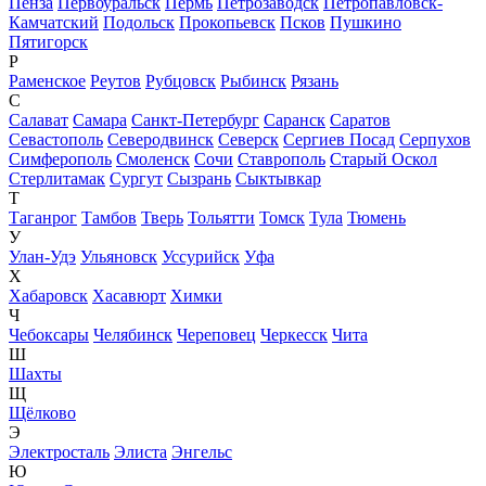
Пенза
Первоуральск
Пермь
Петрозаводск
Петропавловск-
Камчатский
Подольск
Прокопьевск
Псков
Пушкино
Пятигорск
Р
Раменское
Реутов
Рубцовск
Рыбинск
Рязань
С
Салават
Самара
Санкт-Петербург
Саранск
Саратов
Севастополь
Северодвинск
Северск
Сергиев Посад
Серпухов
Симферополь
Смоленск
Сочи
Ставрополь
Старый Оскол
Стерлитамак
Сургут
Сызрань
Сыктывкар
Т
Таганрог
Тамбов
Тверь
Тольятти
Томск
Тула
Тюмень
У
Улан-Удэ
Ульяновск
Уссурийск
Уфа
Х
Хабаровск
Хасавюрт
Химки
Ч
Чебоксары
Челябинск
Череповец
Черкесск
Чита
Ш
Шахты
Щ
Щёлково
Э
Электросталь
Элиста
Энгельс
Ю