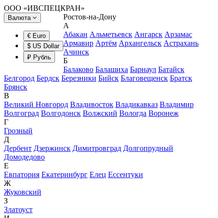
ООО «ИВСПЕЦКРАН»
Ростов-на-Дону
Валюта
А
Абакан
Альметьевск
Ангарск
Арзамас
€ Euro
Армавир
Артём
Архангельск
Астрахань
$ US Dollar
Ачинск
₽ Рубль
Б
Балаково
Балашиха
Барнаул
Батайск
Белгород
Бердск
Березники
Бийск
Благовещенск
Братск
Брянск
В
Великий Новгород
Владивосток
Владикавказ
Владимир
Волгоград
Волгодонск
Волжский
Вологда
Воронеж
Г
Грозный
Д
Дербент
Дзержинск
Димитровград
Долгопрудный
Домодедово
Е
Евпатория
Екатеринбург
Елец
Ессентуки
Ж
Жуковский
З
Златоуст