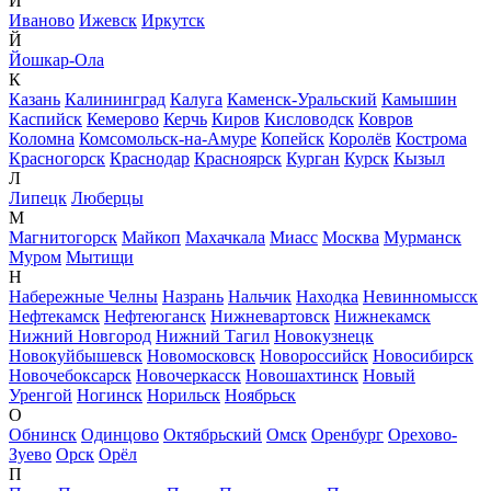
И
Иваново
Ижевск
Иркутск
Й
Йошкар-Ола
К
Казань
Калининград
Калуга
Каменск-Уральский
Камышин
Каспийск
Кемерово
Керчь
Киров
Кисловодск
Ковров
Коломна
Комсомольск-на-Амуре
Копейск
Королёв
Кострома
Красногорск
Краснодар
Красноярск
Курган
Курск
Кызыл
Л
Липецк
Люберцы
М
Магнитогорск
Майкоп
Махачкала
Миасс
Москва
Мурманск
Муром
Мытищи
Н
Набережные Челны
Назрань
Нальчик
Находка
Невинномысск
Нефтекамск
Нефтеюганск
Нижневартовск
Нижнекамск
Нижний Новгород
Нижний Тагил
Новокузнецк
Новокуйбышевск
Новомосковск
Новороссийск
Новосибирск
Новочебоксарск
Новочеркасск
Новошахтинск
Новый
Уренгой
Ногинск
Норильск
Ноябрьск
О
Обнинск
Одинцово
Октябрьский
Омск
Оренбург
Орехово-
Зуево
Орск
Орёл
П